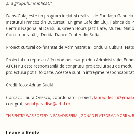
și a grupului implicat.”
Dans-Colaj este un program inițiat și realizat de Fundația Gabriela
Institutul Francez din București, Enigma Cafe din Cluj, Fabrica de 
Centrul Național al Dansului, Green Hours Jazz Cafe, Muzeul Națio
Contemporană și Derida Dance Center din Sofia.
Proiect cultural co-finanțat de Administrația Fondului Cultural Nați
Proiectul nu reprezintă în mod necesar poziţia Administrației Fondu
AFCN nu este responsabilă de conținutul proiectului sau de modul 
proiectului pot fi folosite. Acestea sunt în întregime responsabilitate
Credit foto: Adrian Sucilă
Contact: Laura Orlescu, coordonator proiect,
lauraorlescu@gmail
coregraf,
serial.paradise@artsf.ro
THIS ENTRY WAS POSTED IN
PARADIS SERIAL
,
ZONAD PLATFORMĂ MOBILĂ
.
Leave a Reply