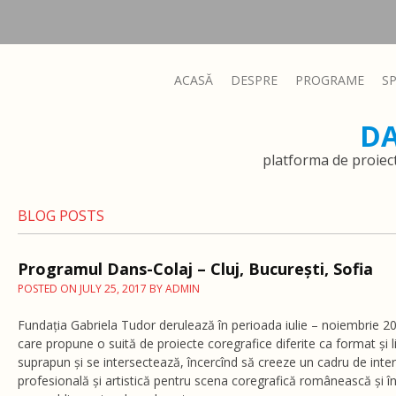
ACASĂ
DESPRE
PROGRAME
S
D
platforma de proiec
BLOG POSTS
Programul Dans-Colaj – Cluj, București, Sofia
POSTED ON
JULY 25, 2017
BY
ADMIN
Fundația Gabriela Tudor derulează în perioada iulie – noiembrie 20
care propune o suită de proiecte coregrafice diferite ca format și li
suprapun și se intersectează, încercînd să creeze un cadru de inte
profesională și artistică pentru scena coregrafică românească și î