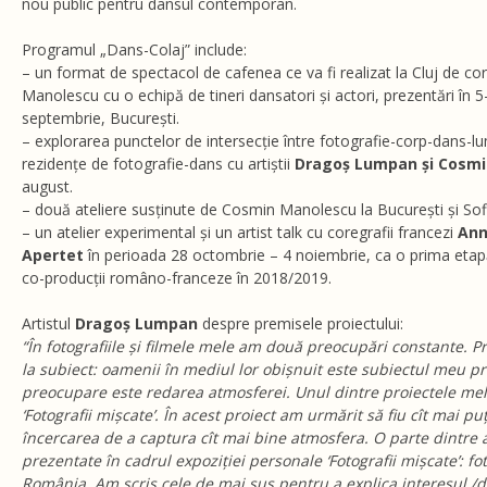
nou public pentru dansul contemporan.
Programul „Dans-Colaj” include:
– un format de spectacol de cafenea ce va fi realizat la Cluj de c
Manolescu cu o echipă de tineri dansatori și actori, prezentări în 5-
septembrie, București.
– explorarea punctelor de intersecție între fotografie-corp-dans-lu
rezidențe de fotografie-dans cu artiștii
Dragoș Lumpan și Cosm
august.
– două ateliere susținute de Cosmin Manolescu la București și Sof
– un atelier experimental și un artist talk cu coregrafii francezi
Ann
Apertet
în perioada 28 octombrie – 4 noiembrie, ca o prima etapă
co-producții româno-franceze în 2018/2019.
Artistul
Dragoș Lumpan
despre premisele proiectului:
“În fotografiile și filmele mele am două preocupări constante. Pr
la subiect: oamenii în mediul lor obișnuit este subiectul meu p
preocupare este redarea atmosferei. Unul dintre proiectele me
‘Fotografii mișcate’. În acest proiect am urmărit să fiu cît mai puț
încercarea de a captura cît mai bine atmosfera. O parte dintre a
prezentate în cadrul expoziției personale ‘Fotografii mișcate’: fot
România. Am scris cele de mai sus pentru a explica interesul /d