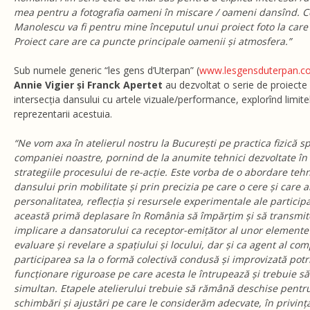
mea pentru a fotografia oameni în miscare / oameni dansînd. 
Manolescu va fi pentru mine începutul unui proiect foto la care
Proiect care are ca puncte principale oamenii și atmosfera.”
Sub numele generic “les gens d’Uterpan” (
www.lesgensduterpan.c
Annie Vigier și Franck Apertet
au dezvoltat o serie de proiecte 
intersecția dansului cu artele vizuale/performance, explorînd limite
reprezentarii acestuia.
“Ne vom axa în atelierul nostru la București pe practica fizică sp
companiei noastre, pornind de la anumite tehnici dezvoltate în c
strategiile procesului de re-acție. Este vorba de o abordare teh
dansului prin mobilitate și prin precizia pe care o cere și care 
personalitatea, reflecția și resursele experimentale ale particip
această primă deplasare în România să împărțim și să transmit
implicare a dansatorului ca receptor-emițător al unor elemente 
evaluare și revelare a spațiului și locului, dar și ca agent al com
participarea sa la o formă colectivă condusă și improvizată potr
funcționare riguroase pe care acesta le întrupează și trebuie să
simultan. Etapele atelierului trebuie să rămână deschise pentr
schimbări și ajustări pe care le considerăm adecvate, în privinț