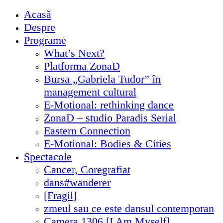
Acasă
Despre
Programe
What’s Next?
Platforma ZonaD
Bursa „Gabriela Tudor” în
management cultural
E-Motional: rethinking dance
ZonaD – studio Paradis Serial
Eastern Connection
E-Motional: Bodies & Cities
Spectacole
Cancer, Coregrafiat
dans#wanderer
[Fragil]
zmeul sau ce este dansul contemporan
Camera 1306 [I Am Myself]