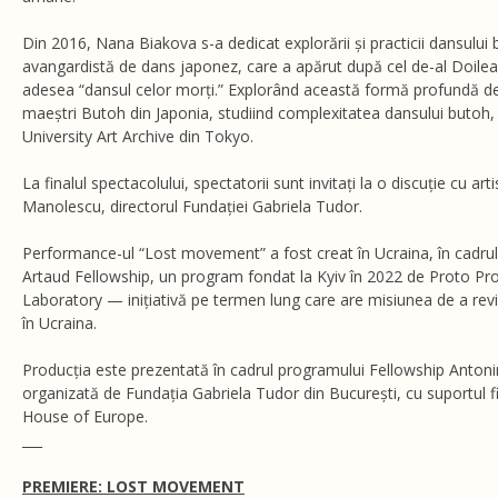
Din 2016, Nana Biakova s-a dedicat explorării și practicii dansulu
avangardistă de dans japonez, care a apărut după cel de-al Doile
adesea “dansul celor morți.” Explorând această formă profundă de
maeștri Butoh din Japonia, studiind complexitatea dansului butoh, î
University Art Archive din Tokyo.
La finalul spectacolului, spectatorii sunt invitați la o discuție cu ar
Manolescu, directorul Fundației Gabriela Tudor.
Performance-ul “Lost movement” a fost creat în Ucraina, în cadru
Artaud Fellowship, un program fondat la Kyiv în 2022 de Proto Pro
Laboratory — inițiativă pe termen lung care are misiunea de a rev
în Ucraina.
Producția este prezentată în cadrul programului Fellowship Antoni
organizată de Fundația Gabriela Tudor din București, cu suportul f
House of Europe.
___
PREMIERE: LOST MOVEMENT