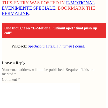
THIS ENTRY WAS POSTED IN
E-MOTIONAL
,
EVENIMENTE SPECIALE
. BOOKMARK THE
PERMALINK
.
One thought on “
E-Motional: ultimul apel / final push up
call
”
Pingback:
Spectacolul [Fragil] în turneu | ZonaD
Leave a Reply
Your email address will not be published.
Required fields are
marked
*
Comment
*