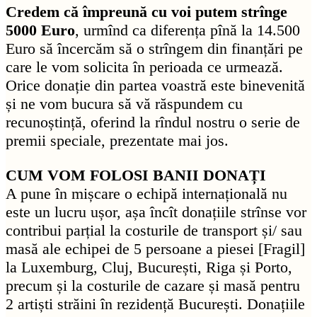
Credem că împreună cu voi putem strînge
5000 Euro
, urmînd ca diferența pînă la 14.500
Euro să încercăm să o strîngem din finanțări pe
care le vom solicita în perioada ce urmează.
Orice donație din partea voastră este binevenită
și ne vom bucura să vă răspundem cu
recunoștință, oferind la rîndul nostru o serie de
premii speciale, prezentate mai jos.
CUM VOM FOLOSI BANII DONAȚI
A pune în mișcare o echipă internațională nu
este un lucru ușor, așa încît donațiile strînse vor
contribui parțial la costurile de transport și/ sau
masă ale echipei de 5 persoane a piesei [Fragil]
la Luxemburg, Cluj, București, Riga și Porto,
precum și la costurile de cazare și masă pentru
2 artiști străini în rezidență București. Donațiile