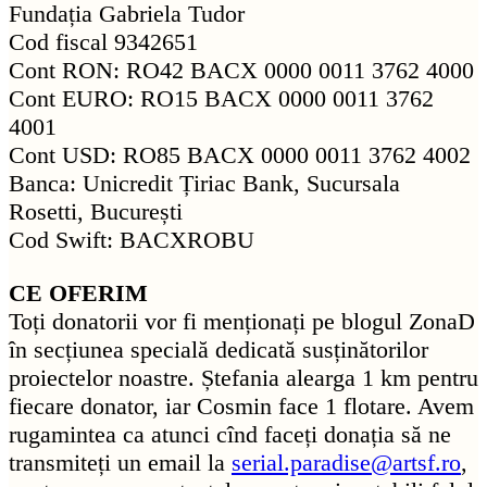
Fundația Gabriela Tudor
Cod fiscal 9342651
Cont RON: RO42 BACX 0000 0011 3762 4000
Cont EURO: RO15 BACX 0000 0011 3762
4001
Cont USD: RO85 BACX 0000 0011 3762 4002
Banca: Unicredit Țiriac Bank, Sucursala
Rosetti, București
Cod Swift: BACXROBU
CE OFERIM
Toți donatorii vor fi menționați pe blogul ZonaD
în secțiunea specială dedicată susținătorilor
proiectelor noastre. Ștefania alearga 1 km pentru
fiecare donator, iar Cosmin face 1 flotare. Avem
rugamintea ca atunci cînd faceți donația să ne
transmiteți un email la
serial.paradise@artsf.ro
,