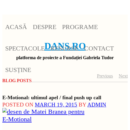
ACASĂ
DESPRE
PROGRAME
DANS.RO
SPECTACOLE
RESURSE
CONTACT
platforma de proiecte a Fundației Gabriela Tudor
SUSȚINE
Previous
Next
BLOG POSTS
E-Motional: ultimul apel / final push up call
POSTED ON
MARCH 19, 2015
BY
ADMIN