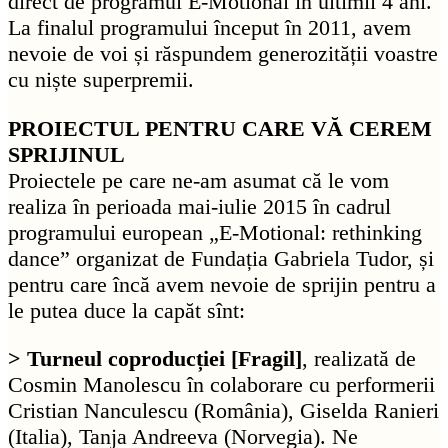
direct de programul E-Motional în ultimii 4 ani.
La finalul programului început în 2011, avem
nevoie de voi și răspundem generozității voastre
cu niște superpremii.
PROIECTUL PENTRU CARE VĂ CEREM
SPRIJINUL
Proiectele pe care ne-am asumat că le vom
realiza în perioada mai-iulie 2015 în cadrul
programului european „E-Motional: rethinking
dance” organizat de Fundația Gabriela Tudor, și
pentru care încă avem nevoie de sprijin pentru a
le putea duce la capăt sînt:
> Turneul coproducției [Fragil]
, realizată de
Cosmin Manolescu în colaborare cu performerii
Cristian Nanculescu (România), Giselda Ranieri
(Italia), Tanja Andreeva (Norvegia). Ne