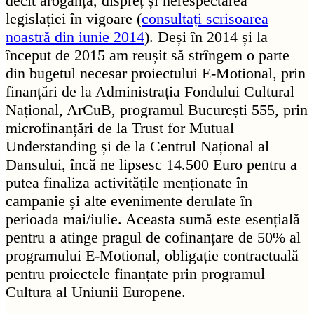
decît aroganță, dispreț și nerespectarea
legislației în vigoare (
consultați scrisoarea
noastră din iunie 2014
). Deși în 2014 și la
început de 2015 am reușit să strîngem o parte
din bugetul necesar proiectului E-Motional, prin
finanțări de la Administrația Fondului Cultural
Național, ArCuB, programul București 555, prin
microfinanțări de la Trust for Mutual
Understanding și de la Centrul Național al
Dansului, încă ne lipsesc 14.500 Euro pentru a
putea finaliza activitățile menționate în
campanie și alte evenimente derulate în
perioada mai/iulie. Aceasta sumă este esențială
pentru a atinge pragul de cofinanțare de 50% al
programului E-Motional, obligație contractuală
pentru proiectele finanțate prin programul
Cultura al Uniunii Europene.