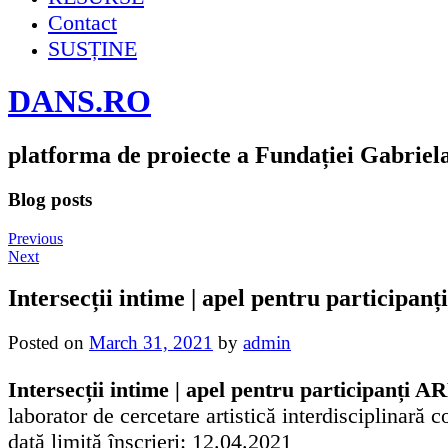
Contact
SUSȚINE
DANS.RO
platforma de proiecte a Fundației Gabriel
Blog posts
Previous
Next
Intersecții intime | apel pentru participa
Posted on
March 31, 2021
by
admin
Intersecții intime | apel pentru participanți
laborator de cercetare artistică interdisciplinar
dată limită înscrieri: 12.04.2021