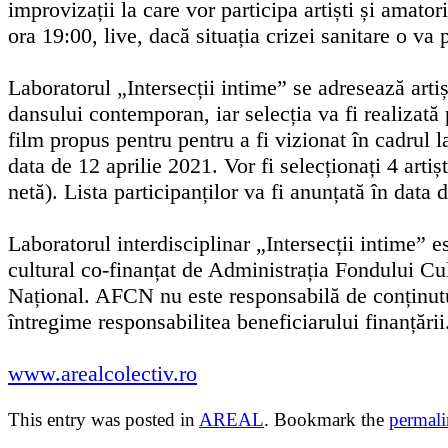
improvizații la care vor participa artiști și amator
ora 19:00, live, dacă situația crizei sanitare o va
Laboratorul „Intersecții intime” se adresează artiști
dansului contemporan, iar selecția va fi realizată
film propus pentru pentru a fi vizionat în cadrul l
data de 12 aprilie 2021. Vor fi selecționați 4 arti
netă). Lista participanților va fi anunțată în data 
Laboratorul interdisciplinar „Intersecții intime”
cultural co-finanțat de Administrația Fondului Cu
Național. AFCN nu este responsabilă de conținutul
întregime responsabilitea beneficiarului finanțării
www.arealcolectiv.ro
This entry was posted in
AREAL
. Bookmark the
permal