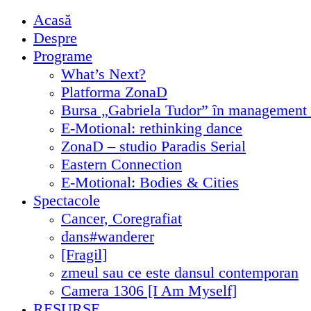
Acasă
Despre
Programe
What’s Next?
Platforma ZonaD
Bursa „Gabriela Tudor” în management 
E-Motional: rethinking dance
ZonaD – studio Paradis Serial
Eastern Connection
E-Motional: Bodies & Cities
Spectacole
Cancer, Coregrafiat
dans#wanderer
[Fragil]
zmeul sau ce este dansul contemporan
Camera 1306 [I Am Myself]
RESURSE