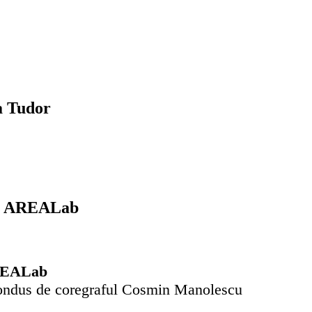
a Tudor
nți AREALab
 AREALab
ă condus de coregraful Cosmin Manolescu