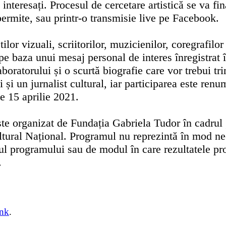
i interesați. Procesul de cercetare artistică se va f
 permite, sau printr-o transmisie live pe Facebook.
lor vizuali, scriitorilor, muzicienilor, coregrafilor 
 pe baza unui mesaj personal de interes înregistrat
aboratorului și o scurtă biografie care vor trebui tr
ști și un jurnalist cultural, iar participarea este 
de 15 aprilie 2021.
 este organizat de Fundația Gabriela Tudor în cadru
ltural Național. Programul nu reprezintă în mod ne
 programului sau de modul în care rezultatele prog
.
ink
.