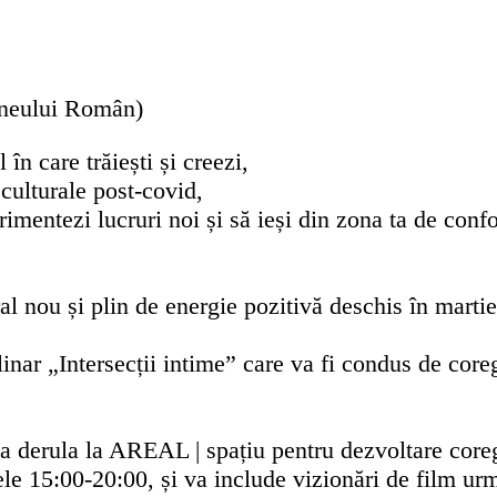
eneului Român)
în care trăiești și creezi,
 culturale post-covid,
erimentezi lucruri noi și să ieși din zona ta de confo
l nou și plin de energie pozitivă deschis în marti
ciplinar „Intersecții intime” care va fi condus de 
 derula la AREAL | spațiu pentru dezvoltare coregr
le 15:00-20:00, și va include vizionări de film urma