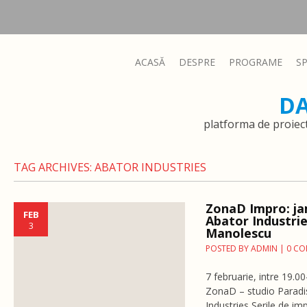
ACASĂ
DESPRE
PROGRAME
S
D
platforma de proiec
TAG ARCHIVES:
ABATOR INDUSTRIES
ZonaD Impro: ja
FEB
Abator Industri
3
Manolescu
POSTED BY
ADMIN
|
0 C
7 februarie, intre 19.
ZonaD – studio Paradis 
Industries Serile de im