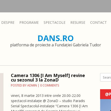
DESPRE
PROGRAME
SPECTACOLE
RESURSE
CONTACT
DANS.RO
platforma de proiecte a Fundației Gabriela Tudor
Camera 1306 [I Am Myself] revine
Search
cu sezonul 3 la ZonaD
POSTED BY
ADMIN
|
0 COMMENTS
@P
vineri, 8 martie 2013 intre orele 20.00-22.00
spectacol-instalație @ ZonaD – studio Paradis
Serial Spectacolul-instalație “Camera 1306 [I Am