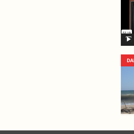
Video
Player
DA