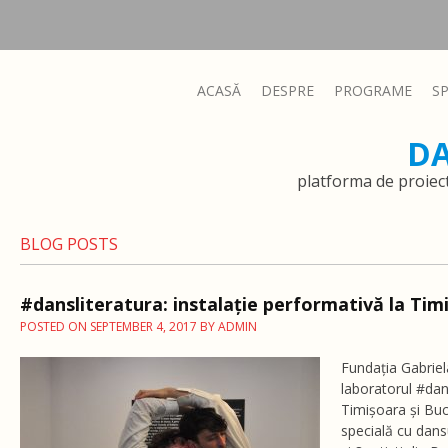
ACASĂ
DESPRE
PROGRAME
S
D
platforma de proiec
BLOG POSTS
#dansliteratura: instalație performativă la Tim
POSTED ON
SEPTEMBER 4, 2017
BY
ADMIN
Fundația Gabrie
laboratorul #dans
Timișoara și Bucu
specială cu dan