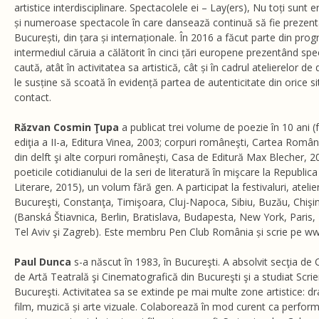
artistice interdisciplinare. Spectacolele ei – Lay(ers), Nu toți sunt 
și numeroase spectacole în care dansează continuă să fie prezent
București, din țara și internaționale. În 2016 a făcut parte din pr
intermediul căruia a călătorit în cinci țări europene prezentând spec
caută, atât în activitatea sa artistică, cât și în cadrul atelierelor
le susține să scoată în evidență partea de autenticitate din orice sit
contact.
Răzvan Cosmin Ţupa
a publicat trei volume de poezie în 10 ani (
ediţia a II-a, Editura Vinea, 2003; corpuri româneşti, Cartea Român
din delft şi alte corpuri româneşti, Casa de Editură Max Blecher, 2
poeticile cotidianului de la seri de literatură în mişcare la Republic
Literare, 2015), un volum fără gen. A participat la festivaluri, atelie
Bucureşti, Constanţa, Timişoara, Cluj-Napoca, Sibiu, Buzău, Chişină
(Banská Štiavnica, Berlin, Bratislava, Budapesta, New York, Pari
Tel Aviv şi Zagreb). Este membru Pen Club România și scrie pe ww
Paul Dunca
s-a născut în 1983, în Bucureşti. A absolvit secţia de C
de Artă Teatrală şi Cinematografică din Bucureşti şi a studiat Scri
Bucureşti. Activitatea sa se extinde pe mai multe zone artistice: d
film, muzică și arte vizuale. Colaborează în mod curent ca perfor