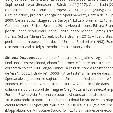
Suplimentul literar „Renaşterea Bănăţeană” (1997); Orient Latin (20
o respirație (2004); Forum Studențesc (2004); Orizont (2005); Orizo
Cărți colective, proiecte Ariergarda: Spații părăsite, Cartea de la L
2009; Cartea străzii „Eugeniu de Savoya”, Editura Brumar, 2010; S
Curți interioare, Editura Brumar, 2011; Aleea din parc, Editura Bru
poezie: Piper, scorțișoară, dafin, vanilie (editor Marian Oprea), Ed
frumos (editor Marian Oprea), Editura Brumar, 2015. A fost disti
pentru debut in poezie, acordat de Uniunea Scriitorilor (1998). E
(Timişorenii văd altfel) și membru-scriitor Ariergarda.
Simona Deaconescu
a studiat în paralel coregrafie și regie de fi
fiind una interdisciplinară, elaborând proiecte în care arta și științ
coregrafa colectivului Tangaj Dance, alături de care a realizat spe
de Vise”, „0002 | Birdville”, „0003 | Aftertaste” și filmele de dans „
Spectacolele și atelierele suținute de Simona au fost prezentate în
Napoca, Budapesta, Viena, Istanbul și New York. Filmul de dans „Sil
colaborare cu directorul de imagine Oleg Mutu, a fost selectat în p
Europa, SUA și Asia. Simona colaborează constant cu studiouri de 
2016 aducându-și aportul creativ pentru două lucrări de video m
cadrul festivalului Spotlight alături de KOTKI visuals și „We are The
iMapp alături de Mindscape Studio. Din 2015 Simona este directorul