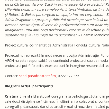
de la Cărturești Verona. Dacă în prima secvență a proiectului R
Lilienfeld creau un corp cameleonic, interschimbabil, iar în a 
și Robert G. Elekes parcurgeau un spațiu într-un corp comun, 
Adela Dragomir au propus publicului urmele pe care le lasă un 
prezent. Aceste tipuri diverse de performativitate sunt doar ni
imaginarea unui anti-corp performativ care se va deschide publ
septembrie și la București pe 19 octombrie”.
– Cosmin Manolescu
Proiect cultural co-finanțat de Administrația Fondului Cultural Nați
Proiectul nu reprezintă în mod necesar poziţia Administrației Fondu
AFCN nu este responsabilă de conținutul proiectului sau de modul 
proiectului pot fi folosite. Acestea sunt în întregime responsabilitea 
Contact:
serial.paradise@artsf.ro
, 0722 322 366
Biografii artiști participanți
Cristina Lilienfeld
a studiat coregrafia si psihologia căutând în 
cele două discipline se întâlnesc. În ultimii ani a colaborat și contin
coregrafi și dansatori, dar și cu artiști vizuali și muzicieni, facând