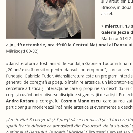
și 8 artiști din B
Brașov, în două
astfel:
>
miercuri, 13 
Galeria Jecza 
Martirilor 51/52
>
joi, 19 octombrie, ora 19:00 la Centrul Național al Dansulu
Mărășești 80-82).
#dansliteratura a fost lansat de Fundația Gabriela Tudor în luna ma
„20 ani/ există un viitor pentru dansul contemporan”, care aniverse
Fundației Gabriela Tudor. #dansliteratura este un program interdisc
generații de coregrafi și poeți, o întâlnire artistică, un laborator-
cercetare artistică și interacțiune care-și propune să deschidă un 
corp și cuvânt, între diverse discipline și generații de artiști. Proie
Andra Rotaru
și coregraful
Cosmin Manolescu
, care au realizat 
participanți și moderează întâlnirile artistice și evenimentele deschi
„Am invitat 3 coregrafi și 3 poeți să se cunoască și să lucreze 
spații foarte diferite ca atmosferă din București, de la studioul
Național al Dansului, la spațiul librăriei Cărturești Carusel sau l