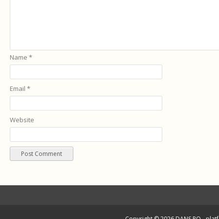
Name
*
Email
*
Website
Copyright © 2026
DANS.RO
- plat