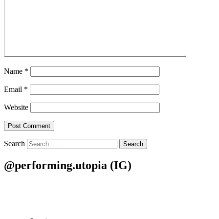
Name
*
Email
*
Website
Search
@performing.utopia (IG)