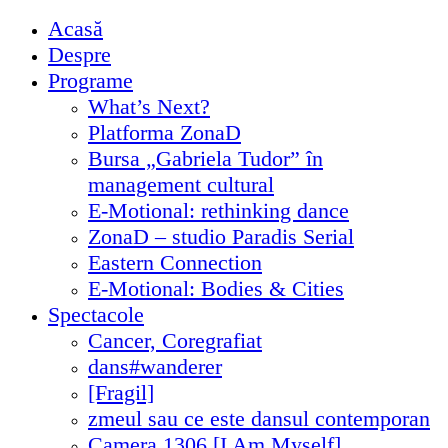
Acasă
Despre
Programe
What’s Next?
Platforma ZonaD
Bursa „Gabriela Tudor” în
management cultural
E-Motional: rethinking dance
ZonaD – studio Paradis Serial
Eastern Connection
E-Motional: Bodies & Cities
Spectacole
Cancer, Coregrafiat
dans#wanderer
[Fragil]
zmeul sau ce este dansul contemporan
Camera 1306 [I Am Myself]