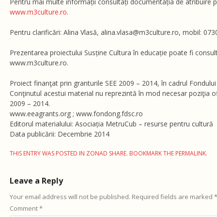
Pentru mai multe informații consultați documentația de atribuire pe
www.m3culture.ro
.
Pentru clarificări: Alina Vlasă, alina.vlasa@m3culture.ro, mobil: 07
Prezentarea proiectului Susține Cultura în educație poate fi consult
www.m3culture.ro.
Proiect finanţat prin granturile SEE 2009 – 2014, în cadrul Fondul
Conţinutul acestui material nu reprezintă în mod necesar poziţia of
2009 – 2014.
www.eeagrants.org ; www.fondong.fdsc.ro
Editorul materialului: Asociația MetruCub – resurse pentru cultură
Data publicării: Decembrie 2014
THIS ENTRY WAS POSTED IN
ZONAD SHARE
. BOOKMARK THE
PERMALINK
.
Leave a Reply
Your email address will not be published.
Required fields are marked
Comment
*