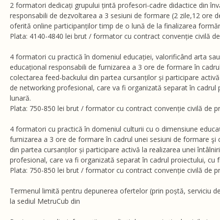
2 formatori dedicați grupului țintă profesori-cadre didactice din în
responsabili de dezvoltarea a 3 sesiuni de formare (2 zile,12 ore 
oferită online participanților timp de o lună de la finalizarea formări
Plata: 4140-4840 lei brut / formator cu contract convenție civilă de 
4 formatori cu practică în domeniul educației, valorificând arta sa
educațional responsabili de furnizarea a 3 ore de formare în cadru
colectarea feed-backului din partea cursanților și participare activă l
de networking profesional, care va fi organizată separat în cadrul p
lunară.
Plata: 750-850 lei brut / formator cu contract convenție civilă de pre
4 formatori cu practică în domeniul culturii cu o dimensiune educa
furnizarea a 3 ore de formare în cadrul unei sesiuni de formare şi
din partea cursanților și participare activă la realizarea unei întâlni
profesional, care va fi organizată separat în cadrul proiectului, cu 
Plata: 750-850 lei brut / formator cu contract convenție civilă de pre
Termenul limită pentru depunerea ofertelor (prin poștă, serviciu de
la sediul MetruCub din