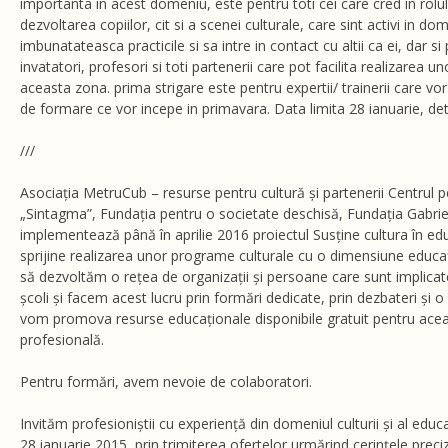
importanta in acest domeniu, este pentru toti cei care cred in rolul e
dezvoltarea copiilor, cit si a scenei culturale, care sint activi in do
imbunatateasca practicile si sa intre in contact cu altii ca ei, dar si 
invatatori, profesori si toti partenerii care pot facilita realizarea u
aceasta zona. prima strigare este pentru expertii/ trainerii care vo
de formare ce vor incepe in primavara. Data limita 28 ianuarie, deta
///
Asociația MetruCub – resurse pentru cultură și partenerii Centrul 
„Sintagma”, Fundația pentru o societate deschisă, Fundația Gabr
implementează până în aprilie 2016 proiectul Susține cultura în edu
sprijine realizarea unor programe culturale cu o dimensiune educ
să dezvoltăm o rețea de organizații și persoane care sunt implicate î
școli și facem acest lucru prin formări dedicate, prin dezbateri și 
vom promova resurse educaționale disponibile gratuit pentru ace
profesională.
Pentru formări, avem nevoie de colaboratori.
Invităm profesioniștii cu experiență din domeniul culturii și al educ
28 ianuarie 2015, prin trimiterea ofertelor urmărind cerințele prec