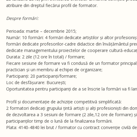
atribuire din dreptul fiecărui profil de formator.
Despre formări:
Perioada: martie – decembrie 2015;
Număr: 10 formări: 4 formări dedicate artiștilor și altor profesionișt
formări dedicate profesorilor-cadre didactice din învățământul preu
dedicate managementului proiectelor de cooperare cultură-educaț
Durata: 2 zile (12 ore în total) / formare;
Fiecare sesiune de formare va fi condusă de un formator principal, 
practician și un membru al echipei de organizare;
Participanți: 20 participanți/formare;
Loc de desfășurare: București;
Oportunitatea pentru participanți de a se înscrie la formări va fi la
Profil și documentație de achiziție competitivă simplificată:
2 formatori dedicați grupului țintă artiști și alți profesioniști din do
de dezvoltarea a 3 sesiuni de formare (2 zile,12 ore de formare) și
participanților timp de o lună de la finalizarea formării.
Plata: 4140-4840 lei brut / formator cu contract convenție civilă de p