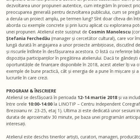
dezvoltarea unor propuneri autentice, cum integrăm în proiect prior
preocuparea generală pentru dezvoltarea publicului, cum se pregă
a derula un proiect amplu, pe termen lung? Sînt doar cîteva din înt
aborda cu exemple concrete și prin lucru aplicat cu explorarea pote
unei propuneri. Atelierul este susținut de
Cosmin Manolescu
(cor
Ștefania Ferchedău
(manager și cercetător cultural), care vor îm
lungă durată în angajarea a unor proiecte ambițioase, discutînd de
și riscurile întîlnite în desfășurarea acestora. O listă cu referințe bib
dispoziția participanților în pregătirea atelierului. Dacă te gândeșt
oportunitățile de finanțare disponibile în 2018, acest atelier îți va o
exemple de bune practică, cât și energia de a pune în mișcare și a
lucrurile în care crezi.
PROGRAM & ÎNSCRIERE
Atelierul se desfășoară în perioada
12-14 martie 2018
și va includ
între orele
10:00-14:00
la LINOTIP – Centru Independent Coregrafic
Brezoianu nr. 23-25, etaj 1). Ultima zi este dedicată unor sesiuni 
durata de aproximativ 30 minute, pe baza unei programări anticipat
interesați.
Atelierul este deschis tinerilor artiști, curatori, manageri, producători