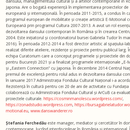
dansului, managementului cultural și a artelor contemporane în R
Japonia. Are o bogată experiență în implementarea proiectelor de 
europeană și internațională. În perioada 2011-2015, a condus în cal
programul european de mobilitate și creație artistică E-Motional 
Europeană prin programul Cultura 2007-2013. A avut un rol esenți
dezvoltarea dansului contemporan în România și în crearea Centrul
2004. Este inițiatorul și coordonatorul bursei Gabriela Tudor în m
2016). În perioada 2012-2014 a fost director artistic al spațiului-
realizat diferite ateliere, rezidențe și proiecte pentru publicul larg.
echipa Curatorium care a conceput programele și proiectele din d
pentru București 2021 și a finalizat programele internaționale „E-M
și „Eastern Connection” cu Japonia. În decembrie 2014 Centrul Națio
premiul de excelență pentru rolul adus in dezvoltarea dansului co
în ianuarie 2017 Administrația Fondului Cultural Național i-a acord
Rezistență în cultură pentru cei 20 de ani de activitate cu Fundați
colaborează cu Administrația Fondului Cultural și ArCuB ca evalua
proiectele culturale.
https://cosminmanolescu.wordpress.com/
,
https://zonadstudio.wordpress.com
,
https://bursagabrielatudor.w
motional.eu
,
www.danswanderer.ro
Ștefania Ferchedău
este manager, mediator și cercetător în dom
contemporane, lucrînd interdisciplinar în România și internațional. În