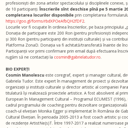
profesioniști din zona artelor spectacolului și disciplinele conexe, 
de 10 participanți.
Înscrierile sînt deschise pînă pe 5 martie 2
completarea locurilor disponibile
prin completarea formularului
https://goo.gl/forms/rbdXPOeAfbQH2fDF2
.
Locurile vor fi ocupate în ordinea înscrierilor, pe baza principiului „p
Donația de participare este 200 Ron (pentru profesioniști independ
și 300 Ron (pentru participanți din instituții culturale) și va contri
Platforma ZonaD. Donația va fi achitată/transferată înainte de înce
Participanții vor primi confirmare prin email după efectuarea înscrier
rugăm să ne contactați la
cosmin@gabrielatudor.ro
.
BIO EXPERȚI
Cosmin Manolescu
este coregraf, expert și manager cultural, dir
Gabriela Tudor. Este expert în management de proiect și dezvolta
organizații și instituții culturale și director artistic al companiei Par
titulatură își realizează proiectele artistice. A fost absolvent al prim
European în Management Cultural – Programul ECUMEST (1996), iar
cadrul programului de coaching pentru dezvoltare organizațională
coach-ul elvețian Monika Egger și implementat în România de Gab
Cultural Elvețian. În perioada 2005-2013 a fost coach artistic și c
de rezidențe ArtistNe(s)T. Între 1997-2017 a realizat numeroase pr