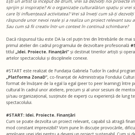
Ești un artist la început de drum, vrei să dezvolți noi proiecte î
sprijin și inspirație? Ai o organizație culturală/un spațiu și vre
care îți influențează activitatea? Vrei să înveți cum să-ți dezvolț
răspunde unor nevoi reale și a realiza un proiect relevant sau 
Sau cum să fii creativ într-un context în continuă schimbare?
Dacă răspunsul tău este DA la cel puțin trei din întrebările de mai s
primul atelier din cadrul programului de dezvoltare profesională
#
titlul
„Idei. Proiecte. Finanțări”
și destinat tinerilor artiști și oper
artelor spectacolului și disciplinele conexe.
#START este realizat de Fundația Gabriela Tudor în cadrul program
„Platforma ZonaD”
, co-finanțat de Administrația Fondului Cultur
format de învățare de la egal la egal (peer to peer learning) între p
cultural în cadrul unor ateliere, precum și al unor sesiuni de mento
și/sau organizațional, susținute de experți cu experiență de lung t
spectacolului.
#START: Idei. Proiecte. Finanțări
Cum se poate dezvolta un proiect relevant, capabil să atragă finan
mod constant imprevizibil? Vom pune în discuție provocările, dificul
amploare unei idei pentru a deveni un proiect sustenabil. Cum și 