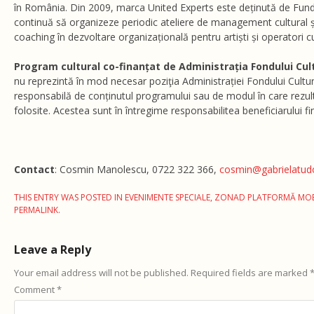
în România. Din 2009, marca United Experts este deținută de Fund
continuă să organizeze periodic ateliere de management cultural și
coaching în dezvoltare organizațională pentru artiști și operatori cul
Program cultural co-finanțat de Administrația Fondului Cul
nu reprezintă în mod necesar poziţia Administrației Fondului Cultu
responsabilă de conținutul programului sau de modul în care rezult
folosite. Acestea sunt în întregime responsabilitea beneficiarului fin
Contact
: Cosmin Manolescu, 0722 322 366,
cosmin@gabrielatudo
THIS ENTRY WAS POSTED IN
EVENIMENTE SPECIALE
,
ZONAD PLATFORMĂ MOB
PERMALINK
.
Leave a Reply
Your email address will not be published.
Required fields are marked
Comment
*