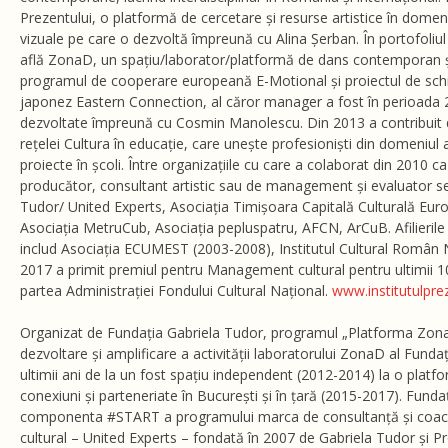
Prezentului, o platformă de cercetare și resurse artistice în domeni
vizuale pe care o dezvoltă împreună cu Alina Șerban. În portofoliu
află ZonaD, un spațiu/laborator/platformă de dans contemporan și 
programul de cooperare europeană E-Motional și proiectul de sch
japonez Eastern Connection, al căror manager a fost în perioada 2
dezvoltate împreună cu Cosmin Manolescu. Din 2013 a contribuit
rețelei Cultura în educație, care unește profesioniști din domeniul 
proiecte în școli. Între organizațiile cu care a colaborat din 2010
producător, consultant artistic sau de management și evaluator se
Tudor/ United Experts, Asociația Timișoara Capitală Culturală Eur
Asociația MetruCub, Asociația pepluspatru, AFCN, ArCuB. Afilierile 
includ Asociația ECUMEST (2003-2008), Institutul Cultural Român 
2017 a primit premiul pentru Management cultural pentru ultimii 10 
partea Administrației Fondului Cultural Național.
www.institutulprez
Organizat de Fundația Gabriela Tudor, programul „Platforma Zona
dezvoltare și amplificare a activității laboratorului ZonaD al Fundaț
ultimii ani de la un fost spațiu independent (2012-2014) la o platf
conexiuni și parteneriate în București și în țară (2015-2017). Funda
componenta #START a programului marca de consultanță și coach
cultural – United Experts – fondată în 2007 de Gabriela Tudor și Pr