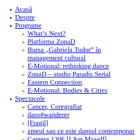
Acasă
Despre
Programe
What’s Next?
Platforma ZonaD
Bursa „Gabriela Tudor” în
management cultural
E-Motional: rethinking dance
ZonaD – studio Paradis Serial
Eastern Connection
E-Motional: Bodies & Cities
Spectacole
Cancer, Coregrafiat
dans#wanderer
[Fragil]
zmeul sau ce este dansul contemporan
Camera 1306 [I Am Myself]