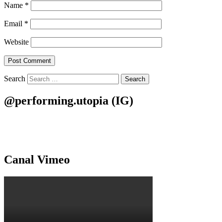
Name
*
Email
*
Website
Search
@performing.utopia (IG)
Canal Vimeo