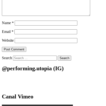
Name
*
Email
*
Website
Search
@performing.utopia (IG)
Canal Vimeo