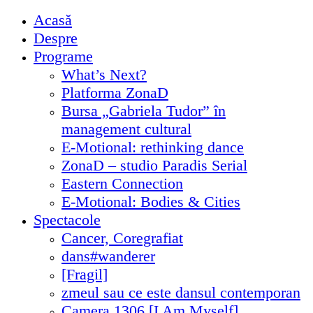
Acasă
Despre
Programe
What’s Next?
Platforma ZonaD
Bursa „Gabriela Tudor” în
management cultural
E-Motional: rethinking dance
ZonaD – studio Paradis Serial
Eastern Connection
E-Motional: Bodies & Cities
Spectacole
Cancer, Coregrafiat
dans#wanderer
[Fragil]
zmeul sau ce este dansul contemporan
Camera 1306 [I Am Myself]