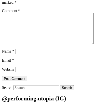
marked
*
Comment
*
Name
*
Email
*
Website
Search
@performing.utopia (IG)