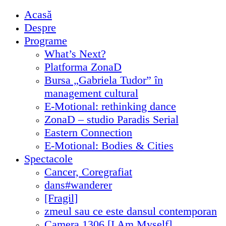
Acasă
Despre
Programe
What’s Next?
Platforma ZonaD
Bursa „Gabriela Tudor” în
management cultural
E-Motional: rethinking dance
ZonaD – studio Paradis Serial
Eastern Connection
E-Motional: Bodies & Cities
Spectacole
Cancer, Coregrafiat
dans#wanderer
[Fragil]
zmeul sau ce este dansul contemporan
Camera 1306 [I Am Myself]