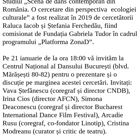
Studiul „Scena de dans contemporan din
România. O cercetare din perspectiva ecologiei
culturale” a fost realizat în 2019 de cercetătorii
Raluca Iacob și Ștefania Ferchedău, fiind
comisionat de Fundația Gabriela Tudor în cadrul
programului „Platforma ZonaD”.
Pe 21 ianuarie de la ora 18:00 vă invităm la
Centrul Național al Dansului București (blvd.
Mărășești 80-82) pentru o prezentare și o
discuție pe marginea acestei cercetări. Invitați:
Vava Ștefănescu (coregraf și director CNDB),
Irina Cios (director AFCN), Simona
Deaconescu (coregraf și director Bucharest
International Dance Film Festival), Arcadie
Rusu (coregraf, co-fondator Linotip), Cristina
Modreanu (curator și critic de teatru).