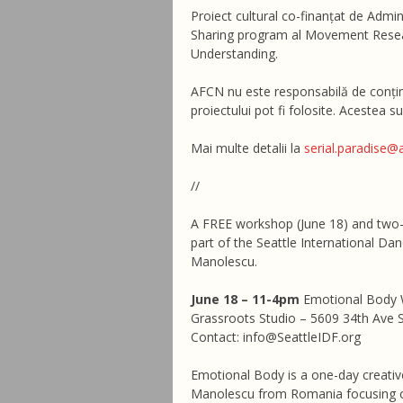
Proiect cultural co-finanțat de Admin
Sharing program al Movement Researc
Understanding.
AFCN nu este responsabilă de conținu
proiectului pot fi folosite. Acestea su
Mai multe detalii la
serial.paradise@a
//
A FREE workshop (June 18) and two-
part of the Seattle International Da
Manolescu.
June 18 – 11-4pm
Emotional Body
Grassroots Studio – 5609 34th Ave 
Contact: info@SeattleIDF.org
Emotional Body is a one-day creati
Manolescu from Romania focusing on