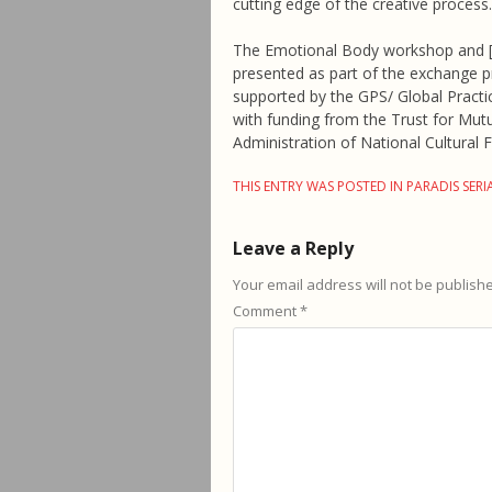
cutting edge of the creative process.
The Emotional Body workshop and [F
presented as part of the exchange p
supported by the GPS/ Global Prac
with funding from the Trust for Mutu
Administration of National Cultural 
THIS ENTRY WAS POSTED IN
PARADIS SERI
Leave a Reply
Your email address will not be publish
Comment
*