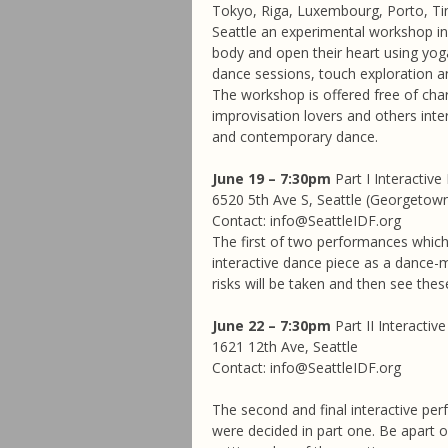
Tokyo, Riga, Luxembourg, Porto, T
Seattle an experimental workshop in w
body and open their heart using y
dance sessions, touch exploration a
The workshop is offered free of cha
improvisation lovers and others int
and contemporary dance.
June 19 – 7:30pm
Part I Interactiv
6520 5th Ave S, Seattle (Georgetow
Contact: info@SeattleIDF.org
The first of two performances which
interactive dance piece as a dance-
risks will be taken and then see these
June 22 – 7:30pm
Part II Interacti
1621 12th Ave, Seattle
Contact: info@SeattleIDF.org
The second and final interactive per
were decided in part one. Be apart 