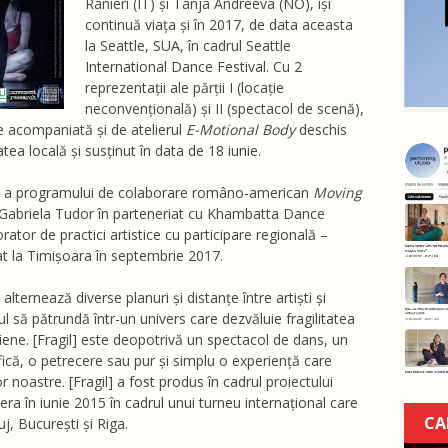
Ranieri (IT) și Tanja Andreeva (NO), își
continuă viața și în 2017, de data aceasta
la Seattle, SUA, în cadrul Seattle
International Dance Festival. Cu 2
reprezentații ale părții I (locație
neconvențională) și II (spectacol de scenă),
te acompaniată și de atelierul
E-Motional Body
deschis
tea locală și susținut în data de 18 iunie.
rte a programului de colaborare româno-american
Moving
a Gabriela Tudor în parteneriat cu Khambatta Dance
ator de practici artistice cu participare regională –
at la Timișoara în septembrie 2017.
alternează diverse planuri și distanțe între artiști și
cul să pătrundă într-un univers care dezvăluie fragilitatea
idiene. [Fragil] este deopotrivă un spectacol de dans, un
fică, o petrecere sau pur și simplu o experiență care
or noastre. [Fragil] a fost produs în cadrul proiectului
ra în iunie 2015 în cadrul unui turneu internațional care
CA
j, București și Riga.