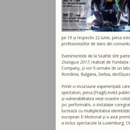
pe 19 și respectiv 22 iunie, piesa es
profesioniștilor de dans din comunita
Evenimentele de la Seattle sînt pa
Dialogue 2017
, realizat de Fundați
Company, și vor fi urmate de un labor
România, Bulgaria, Serbia, desfășur
Printr-o incursiune experiențială care 
spectatori, piesa [Fragil] invită publi
și vulnerabilitatea vieții noastre cot
joc performativ, o instalație coregra
lucrează cu multiplicitatea identitățil
european E-Motional și a avut premie
a inclus spectacole la Luxemburg, Clu