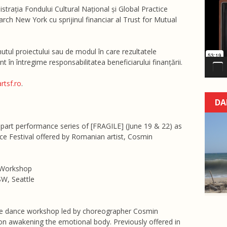
Video
istrația Fondului Cultural Național și Global Practice
Player
h New York cu sprijinul financiar al Trust for Mutual
tul proiectului sau de modul în care rezultatele
nt în întregime responsabilitatea beneficiarului finanțării.
rtsf.ro
.
DA
part performance series of [FRAGILE] (June 19 & 22) as
nce Festival offered by Romanian artist, Cosmin
 Workshop
SW, Seattle
ve dance workshop led by choreographer Cosmin
 awakening the emotional body. Previously offered in