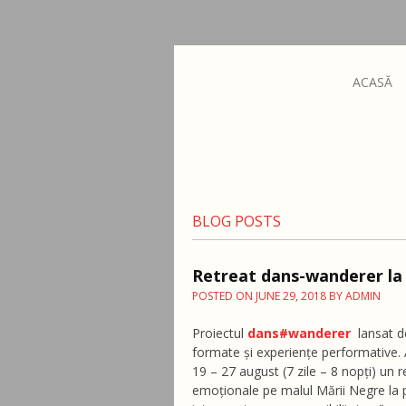
ACASĂ
BLOG POSTS
Retreat dans-wanderer la
POSTED ON
JUNE 29, 2018
BY
ADMIN
Proiectul
dans#wanderer
lansat d
formate și experiențe performative. 
19 – 27 august (7 zile – 8 nopți) un 
emoționale pe malul Mării Negre la pl