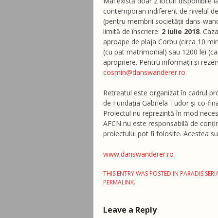
Mai există doar 2 locuri disponibile i
contemporan indiferent de nivelul de
(pentru membrii societății dans-wande
limită de înscriere:
2 iulie 2018
. Caz
aproape de plaja Corbu (circa 10 min
(cu pat matrimonial) sau 1200 lei (c
apropriere. Pentru informații și reze
cosmin@danswanderer.ro
.
Retreatul este organizat în cadrul p
de Fundația Gabriela Tudor și co-fina
Proiectul nu reprezintă în mod necesa
AFCN nu este responsabilă de conținu
proiectului pot fi folosite. Acestea su
www.danswanderer.ro
THIS ENTRY WAS POSTED IN
PARADIS SERI
PERMALINK
.
Leave a Reply