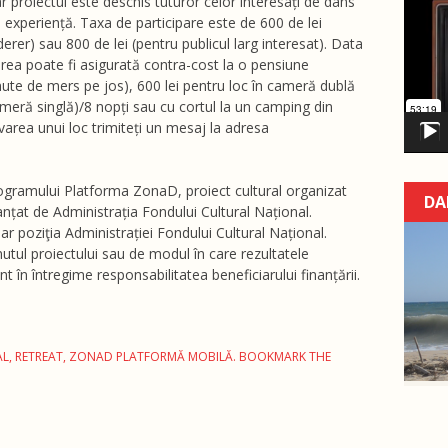
ar proiectul este deschis tuturor celor interesați de dans
Video
 experiență. Taxa de participare este de 600 de lei
Player
rer) sau 800 de lei (pentru publicul larg interesat). Data
area poate fi asigurată contra-cost la o pensiune
ute de mers pe jos), 600 lei pentru loc în cameră dublă
ameră singlă)/8 nopți sau cu cortul la un camping din
rvarea unui loc trimiteți un mesaj la adresa
rogramului Platforma ZonaD, proiect cultural organizat
DA
nțat de Administrația Fondului Cultural Național.
r poziţia Administrației Fondului Cultural Național.
tul proiectului sau de modul în care rezultatele
nt în întregime responsabilitatea beneficiarului finanțării.
AL
,
RETREAT
,
ZONAD PLATFORMĂ MOBILĂ
. BOOKMARK THE