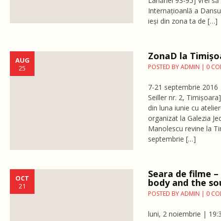
Lânăriei 93-95] Vrei să
Internațioanlă a Dansul
ieși din zona ta de […]
ZonaD la Timișo
AUG
POSTED BY
ADMIN
|
0 C
25
7-21 septembrie 2016 
Seiller nr. 2, Timișoara
din luna iunie cu ateli
organizat la Galezia J
Manolescu revine la Ti
septembrie […]
Seara de filme 
OCT
body and the so
21
POSTED BY
ADMIN
|
0 C
luni, 2 noiembrie | 19