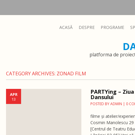
ACASĂ
DESPRE
PROGRAME
S
D
platforma de proiec
CATEGORY ARCHIVES:
ZONAD FILM
PARTYing – Ziua 
APR
Dansului
13
POSTED BY
ADMIN
|
0 C
filme și atelier/experi
Cosmin Manolescu 29 ap
[Centrul de Teatru Educ