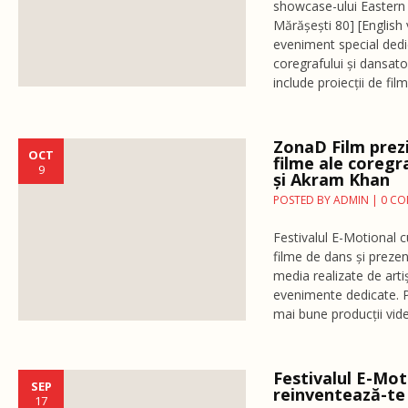
showcase-ului Eastern
Mărășești 80] [English
eveniment special dedic
coregrafului și dansat
include proiecții de fil
ZonaD Film prez
OCT
filme ale coregra
9
și Akram Khan
POSTED BY
ADMIN
|
0 C
Festivalul E-Motional 
filme de dans și prezen
media realizate de artișt
evenimente dedicate. P
mai bune producții vide
Festivalul E-Mot
SEP
reinventează-te
17