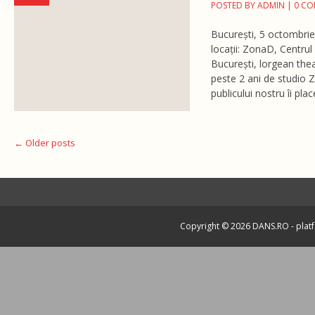
POSTED BY
ADMIN
|
0 C
București, 5 octombri
locații: ZonaD, Centrul
București, lorgean theat
peste 2 ani de studio 
publicului nostru îi pla
Post navigation
←
Older posts
Copyright © 2026
DANS.RO
- plat